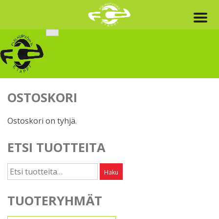
Skip
to
content
OSTOSKORI
Ostoskori on tyhjä.
ETSI TUOTTEITA
Etsi:
Haku
TUOTERYHMÄT