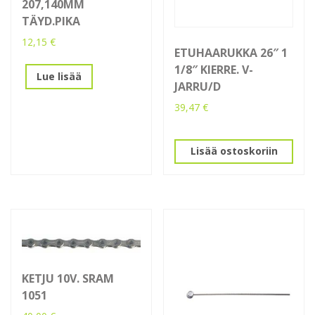
207,140MM
TÄYD.PIKA
12,15
€
ETUHAARUKKA 26″ 1
1/8″ KIERRE. V-
Lue lisää
JARRU/D
39,47
€
Lisää ostoskoriin
KETJU 10V. SRAM
1051