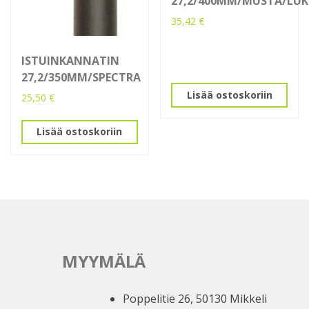
27,2/400MM/MUSTA/LU
35,42
€
ISTUINKANNATIN
27,2/350MM/SPECTRA
Lisää ostoskoriin
25,50
€
Lisää ostoskoriin
MYYMÄLÄ
Poppelitie 26, 50130 Mikkeli