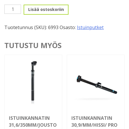
Istuinkannatin
Lisää ostoskoriin
29,4/350mm/Hopea/Lukolla
määrä
Tuotetunnus (SKU):
6993
Osasto:
Istuinputket
TUTUSTU MYÖS
ISTUINKANNATIN
ISTUINKANNATIN
31,6/350MM/JOUSTO
30,9/MM/HISSI/ PRO