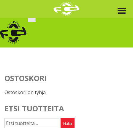
Skip
to
content
OSTOSKORI
Ostoskori on tyhjä.
ETSI TUOTTEITA
Etsi:
Haku