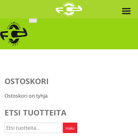
Skip
to
content
OSTOSKORI
Ostoskori on tyhjä.
ETSI TUOTTEITA
Etsi:
Haku