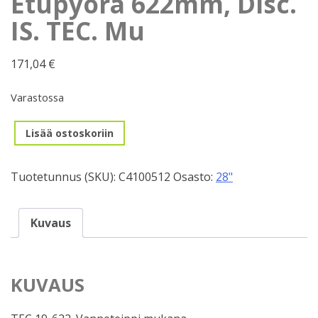
Etupyörä 622mm, Disc.
IS. TEC. Mu
171,04
€
Varastossa
Etupyörä
Lisää ostoskoriin
622mm,
Disc.
Tuotetunnus (SKU):
C4100512
Osasto:
28"
IS.
TEC.
Mu
Kuvaus
määrä
KUVAUS