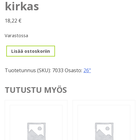
kirkas
18,22
€
Varastossa
Vanne
Lisää ostoskoriin
559mm,
32r,
Tuotetunnus (SKU):
7033
Osasto:
26"
kirkas
määrä
TUTUSTU MYÖS