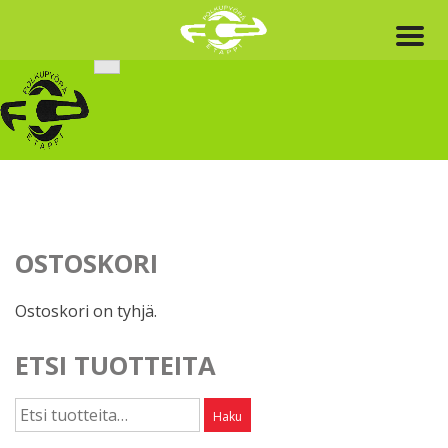
Skip
to
content
OSTOSKORI
Ostoskori on tyhjä.
ETSI TUOTTEITA
Etsi:
Haku