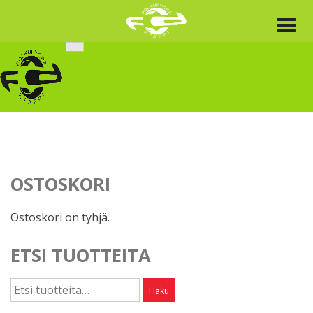
Skip
to
content
OSTOSKORI
Ostoskori on tyhjä.
ETSI TUOTTEITA
Etsi:
Haku