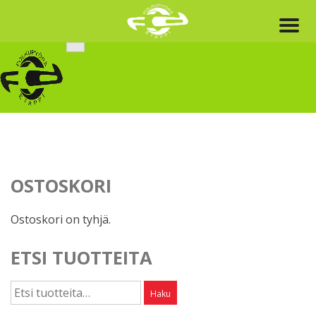
Skip
to
content
OSTOSKORI
Ostoskori on tyhjä.
ETSI TUOTTEITA
Etsi:
Haku