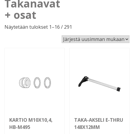
Takanavat
+ osat
Sorted
Näytetään tulokset 1–16 / 291
by
latest
KARTIO M10X10,4,
TAKA-AKSELI E-THRU
HB-M495
148X12MM