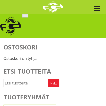
Skip
to
content
OSTOSKORI
Ostoskori on tyhjä.
ETSI TUOTTEITA
Etsi:
Haku
TUOTERYHMÄT