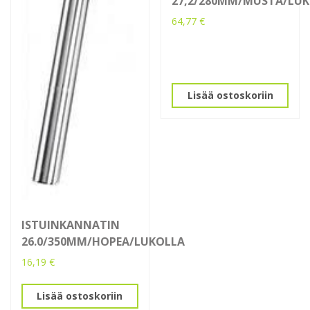
27,2/280MM/MUSTA/LU
64,77
€
Lisää ostoskoriin
ISTUINKANNATIN
26.0/350MM/HOPEA/LUKOLLA
16,19
€
Lisää ostoskoriin