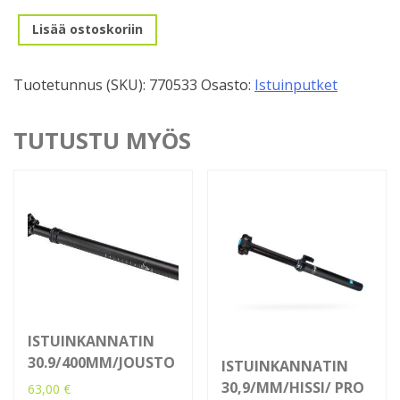
Istuinkannatin
Lisää ostoskoriin
30,2/350mm/Hopea/Lukolla
määrä
Tuotetunnus (SKU):
770533
Osasto:
Istuinputket
TUTUSTU MYÖS
ISTUINKANNATIN
30.9/400MM/JOUSTO
ISTUINKANNATIN
30,9/MM/HISSI/ PRO
63,00
€