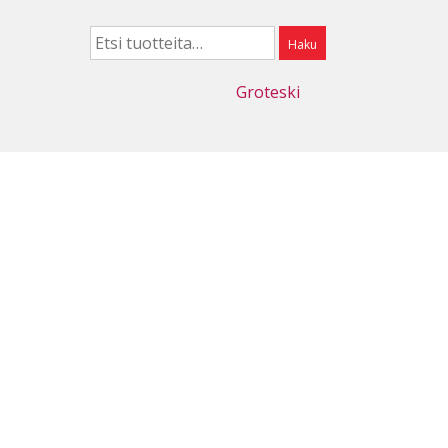
Etsi:
Haku
Webdesign
Groteski