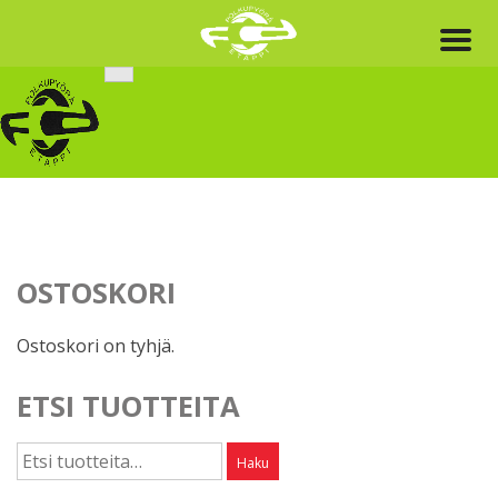
Skip
to
content
OSTOSKORI
Ostoskori on tyhjä.
ETSI TUOTTEITA
Etsi:
Haku