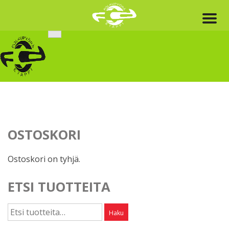
Skip
to
content
OSTOSKORI
Ostoskori on tyhjä.
ETSI TUOTTEITA
Etsi:
Haku