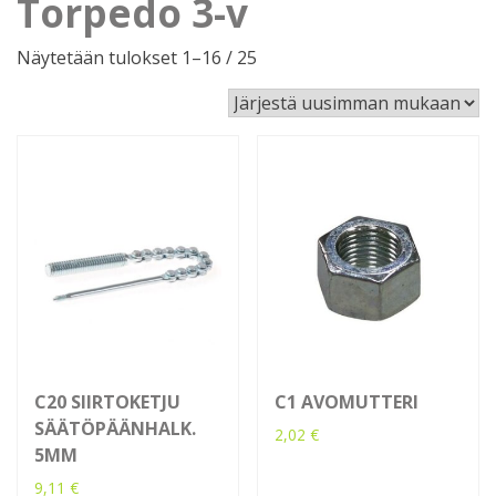
Torpedo 3-v
Sorted
Näytetään tulokset 1–16 / 25
by
latest
C20 SIIRTOKETJU
C1 AVOMUTTERI
SÄÄTÖPÄÄNHALK.
2,02
€
5MM
9,11
€