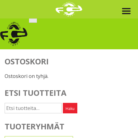
Skip
to
content
OSTOSKORI
Ostoskori on tyhjä.
ETSI TUOTTEITA
Etsi:
Haku
TUOTERYHMÄT