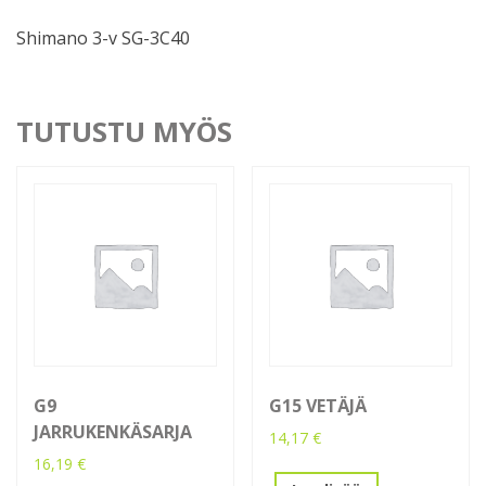
Shimano 3-v SG-3C40
TUTUSTU MYÖS
G9
G15 VETÄJÄ
JARRUKENKÄSARJA
14,17
€
16,19
€