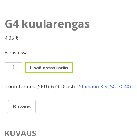
G4 kuularengas
4,05
€
Varastossa
G4
Lisää ostoskoriin
kuularengas
määrä
Tuotetunnus (SKU):
679
Osasto:
Shimano 3-v (SG-3C40)
Kuvaus
KUVAUS