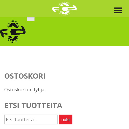
Skip
to
content
OSTOSKORI
Ostoskori on tyhjä.
ETSI TUOTTEITA
Etsi:
Haku