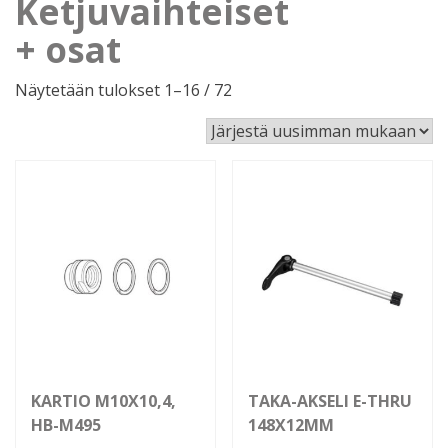
Ketjuvaihteiset
+ osat
Sorted
Näytetään tulokset 1–16 / 72
by
latest
KARTIO M10X10,4,
TAKA-AKSELI E-THRU
HB-M495
148X12MM