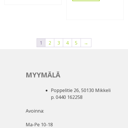
1
2
3
4
5
→
MYYMÄLÄ
Poppelitie 26, 50130 Mikkeli
p. 0440 162258
Avoinna:
Ma-Pe 10-18