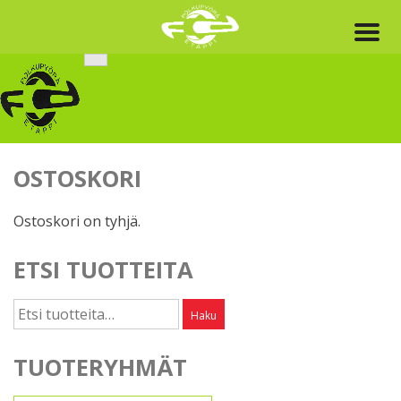
Skip
to
content
OSTOSKORI
Ostoskori on tyhjä.
ETSI TUOTTEITA
Etsi:
Haku
TUOTERYHMÄT