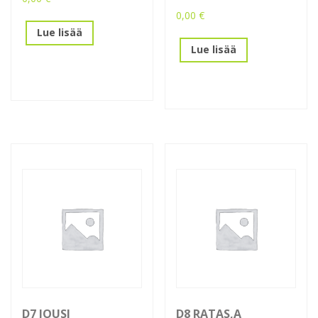
0,00
€
Lue lisää
Lue lisää
D7 JOUSI
D8 RATAS,A