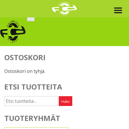
Skip
to
content
OSTOSKORI
Ostoskori on tyhjä.
ETSI TUOTTEITA
Etsi:
Haku
TUOTERYHMÄT