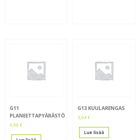
G11
G13 KUULARENGAS
PLANEETTAPYÄRÄSTÖ
3,04
€
0,00
€
Lue lisää
Lue lisää