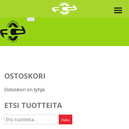
Skip
to
content
OSTOSKORI
Ostoskori on tyhjä.
ETSI TUOTTEITA
Etsi:
Haku