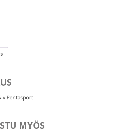
s
US
-v Pentasport
STU MYÖS