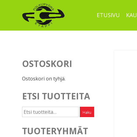
Skip
to
ETUSIVU
KAU
content
OSTOSKORI
Ostoskori on tyhjä.
ETSI TUOTTEITA
Etsi:
Haku
TUOTERYHMÄT