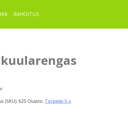
UKK
RAHOITUS
 kuularengas
pu
s (SKU):
625
Osasto:
Torpedo 5-v