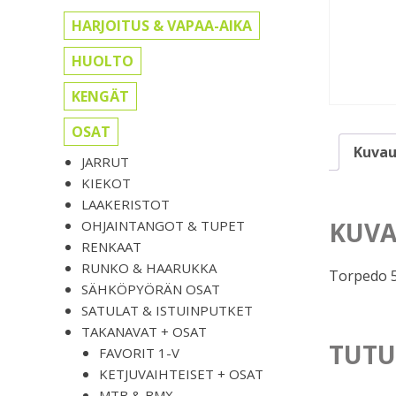
HARJOITUS & VAPAA-AIKA
HUOLTO
KENGÄT
OSAT
Kuvau
JARRUT
KIEKOT
LAAKERISTOT
KUVA
OHJAINTANGOT & TUPET
RENKAAT
RUNKO & HAARUKKA
Torpedo 5
SÄHKÖPYÖRÄN OSAT
SATULAT & ISTUINPUTKET
TAKANAVAT + OSAT
TUTU
FAVORIT 1-V
KETJUVAIHTEISET + OSAT
MTB & BMX