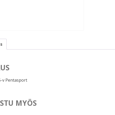
s
US
-v Pentasport
STU MYÖS