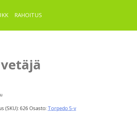
UKK
RAHOITUS
 vetäjä
pu
s (SKU):
626
Osasto:
Torpedo 5-v