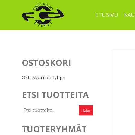
Skip
to
ETUSIVU
KAU
content
OSTOSKORI
Ostoskori on tyhjä.
ETSI TUOTTEITA
Etsi:
Haku
TUOTERYHMÄT