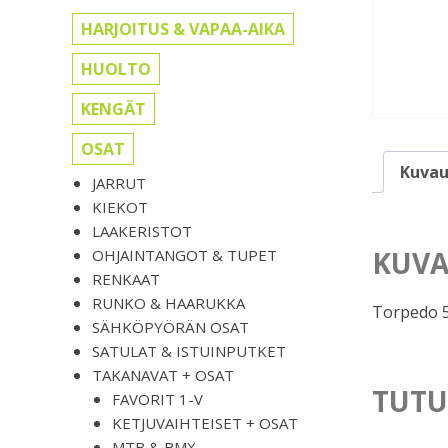
HARJOITUS & VAPAA-AIKA
HUOLTO
KENGÄT
OSAT
Kuvau
JARRUT
KIEKOT
LAAKERISTOT
KUVA
OHJAINTANGOT & TUPET
RENKAAT
RUNKO & HAARUKKA
Torpedo 5
SÄHKÖPYÖRÄN OSAT
SATULAT & ISTUINPUTKET
TAKANAVAT + OSAT
TUTU
FAVORIT 1-V
KETJUVAIHTEISET + OSAT
MTB & BMX