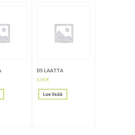
A
D5 LAATTA
0,00
€
Lue lisää