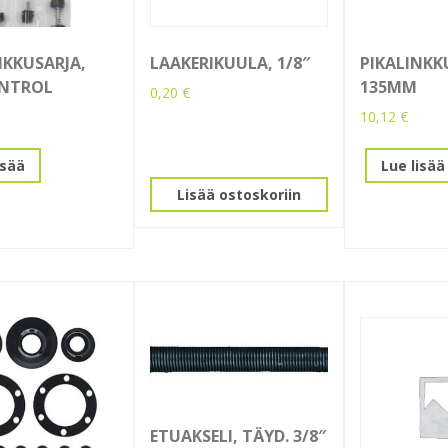
NKKUSARJA,
LAAKERIKUULA, 1/8″
PIKALINKK
ONTROL
135MM
0,20
€
10,12
€
isää
Lue lisää
Lisää ostoskoriin
ETUAKSELI, TÄYD. 3/8″