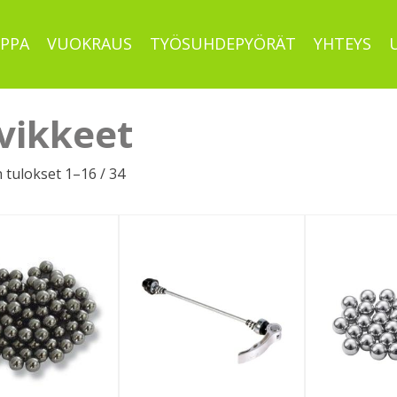
PPA
VUOKRAUS
TYÖSUHDEPYÖRÄT
YHTEYS
vikkeet
Sorted
 tulokset 1–16 / 34
by
latest