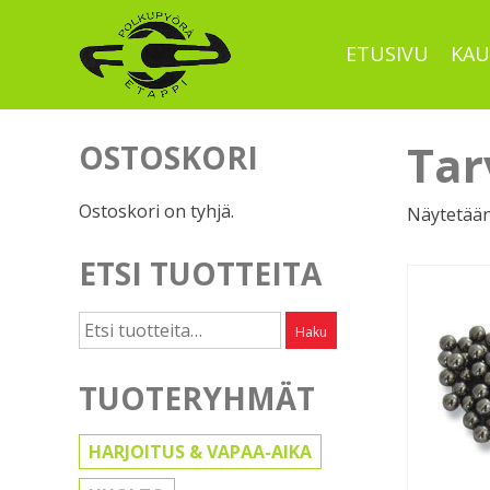
Skip
to
ETUSIVU
KAU
content
Tar
OSTOSKORI
Ostoskori on tyhjä.
Näytetään
ETSI TUOTTEITA
Etsi:
Haku
TUOTERYHMÄT
HARJOITUS & VAPAA-AIKA