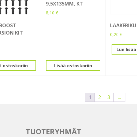
9,5X135MM, KT
8,10
€
 BOOST
LAAKERIKU
SION KIT
0,20
€
Lue lisää
ä ostoskoriin
Lisää ostoskoriin
1
2
3
→
TUOTERYHMÄT