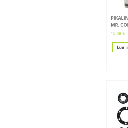
PIKALI
MR. C
15,08
€
Lue l