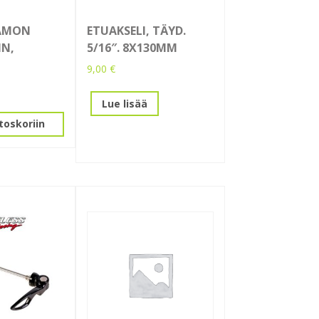
AMON
ETUAKSELI, TÄYD.
IN,
5/16″. 8X130MM
9,00
€
Lue lisää
toskoriin