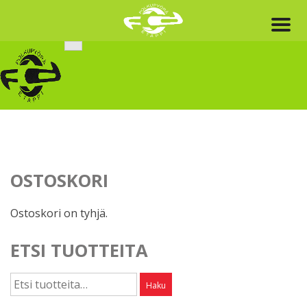
Skip
to
content
OSTOSKORI
Ostoskori on tyhjä.
ETSI TUOTTEITA
Etsi:
Haku