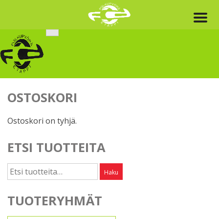
Skip
to
content
OSTOSKORI
Ostoskori on tyhjä.
ETSI TUOTTEITA
Etsi:
Haku
TUOTERYHMÄT