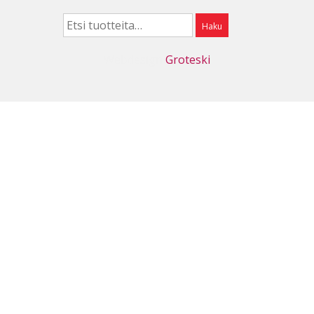
Etsi:
Haku
Webdesign
Groteski