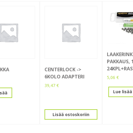
LAAKERIN
PAKKAUS, 
24KPL+RA
IKKA
CENTERLOCK ->
6KOLO ADAPTERI
5,06
€
39,47
€
Lue lisää
isää
Lisää ostoskoriin