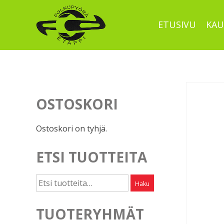
Skip
to
ETUSIVU
KAU
content
OSTOSKORI
Ostoskori on tyhjä.
ETSI TUOTTEITA
Etsi:
Haku
TUOTERYHMÄT