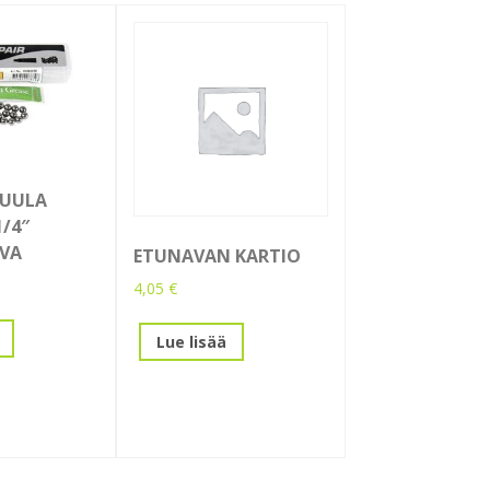
KUULA
1/4″
SVA
ETUNAVAN KARTIO
4,05
€
Lue lisää