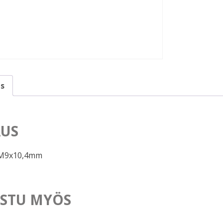
s
US
M9x10,4mm
STU MYÖS