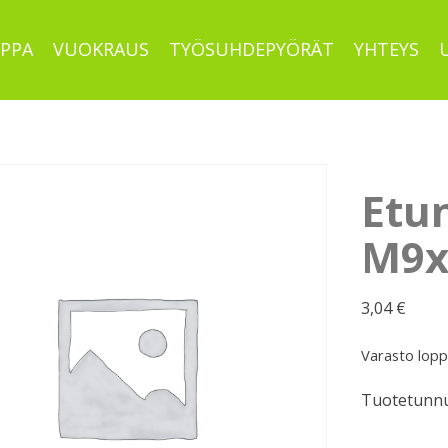
PPA
VUOKRAUS
TYÖSUHDEPYÖRÄT
YHTEYS
Etu
M9x
3,04
€
Varasto lop
Tuotetunnu