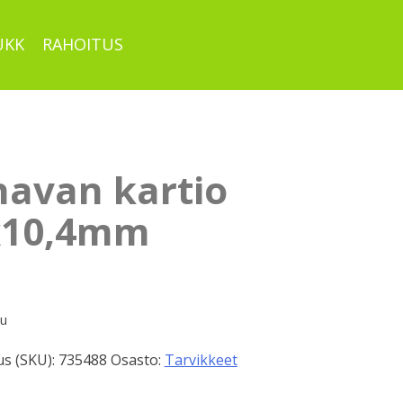
UKK
RAHOITUS
navan kartio
10,4mm
pu
s (SKU):
735488
Osasto:
Tarvikkeet