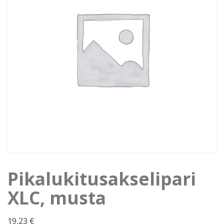
Pikalukitusakselipari
XLC, musta
19,23
€