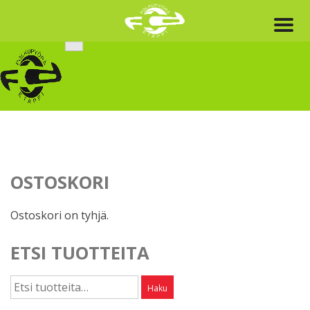
Skip
to
content
OSTOSKORI
Ostoskori on tyhjä.
ETSI TUOTTEITA
Etsi:
Haku