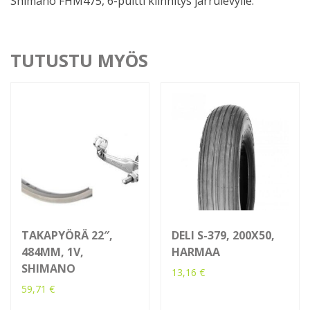
Shimano FHM475, 6-pultti kiinnitys jarrulevylle.
TUTUSTU MYÖS
TAKAPYÖRÄ 22″,
DELI S-379, 200X50,
484MM, 1V,
HARMAA
SHIMANO
13,16
€
59,71
€