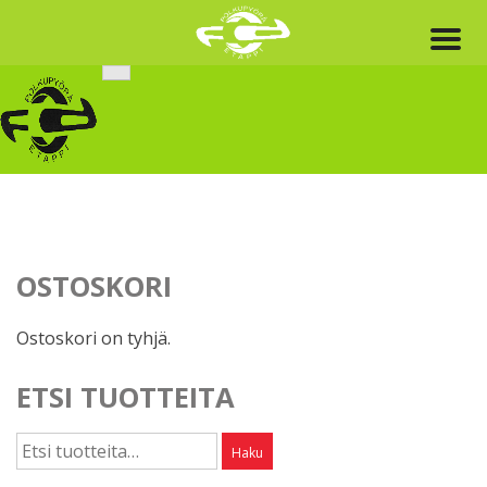
Skip
to
content
OSTOSKORI
Ostoskori on tyhjä.
ETSI TUOTTEITA
Etsi:
Haku