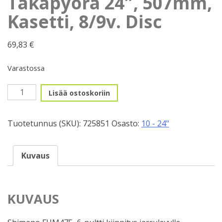
Takapyörä 24″, 507mm,
Kasetti, 8/9v. Disc
69,83
€
Varastossa
Takapyörä
Lisää ostoskoriin
24",
507mm,
Tuotetunnus (SKU):
725851
Osasto:
10 - 24"
Kasetti,
8/9v.
Disc
Kuvaus
määrä
KUVAUS