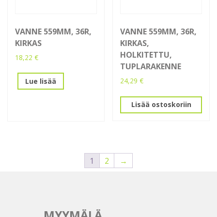
VANNE 559MM, 36R,
VANNE 559MM, 36R,
KIRKAS
KIRKAS,
HOLKITETTU,
18,22
€
TUPLARAKENNE
24,29
€
Lue lisää
Lisää ostoskoriin
1
2
→
MYYMÄLÄ