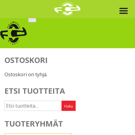
Skip
to
content
OSTOSKORI
Ostoskori on tyhjä.
ETSI TUOTTEITA
Etsi:
Haku
TUOTERYHMÄT