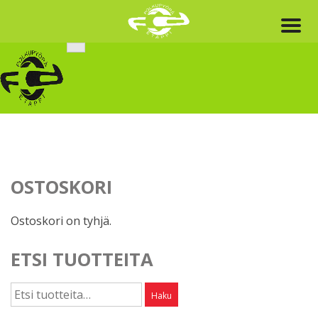
Skip
to
content
OSTOSKORI
Ostoskori on tyhjä.
ETSI TUOTTEITA
Etsi:
Haku