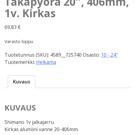
Takapyörä 20″, 406mm,
1v. Kirkas
69,83
€
Varasto loppu
Tuotetunnus (SKU):
4589__725740
Osasto:
10 - 24"
Tuotemerkki:
Helkama
Kuvaus
KUVAUS
Shimano 1v jalkajarru.
Kirkas alumiini vanne 20-406mm.