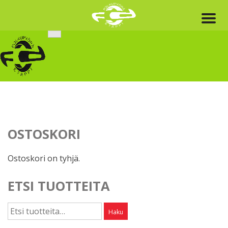
Skip
to
content
OSTOSKORI
Ostoskori on tyhjä.
ETSI TUOTTEITA
Etsi:
Haku