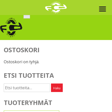
Skip
to
content
OSTOSKORI
Ostoskori on tyhjä.
ETSI TUOTTEITA
Etsi:
Haku
TUOTERYHMÄT