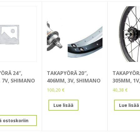
ÖRÄ 24″,
TAKAPYÖRÄ 20″,
TAKAPYÖRÄ
 7V, SHIMANO
406MM, 3V, SHIMANO
305MM, 1V
100,20
€
40,38
€
Lue lisää
Lue lisää
ä ostoskoriin