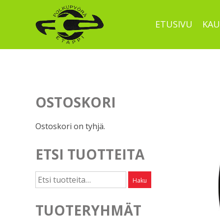
Skip
to
ETUSIVU
KAU
content
OSTOSKORI
Ostoskori on tyhjä.
ETSI TUOTTEITA
Etsi:
Haku
TUOTERYHMÄT