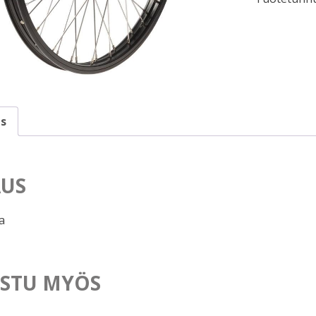
s
US
a
STU MYÖS