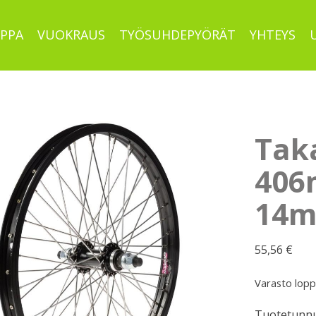
PPA
VUOKRAUS
TYÖSUHDEPYÖRÄT
YHTEYS
Tak
406
14m
55,56
€
Varasto lop
Tuotetunnu