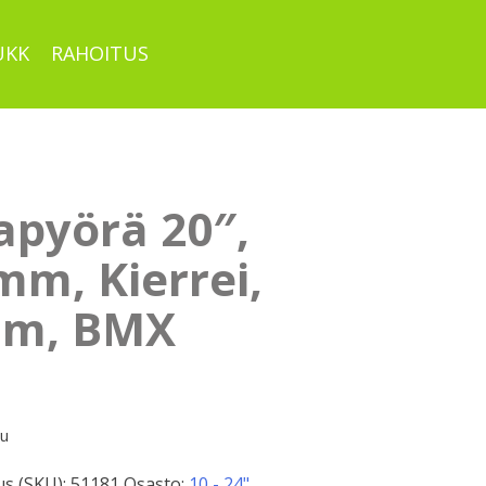
UKK
RAHOITUS
apyörä 20″,
mm, Kierrei,
m, BMX
pu
s (SKU):
51181
Osasto:
10 - 24"