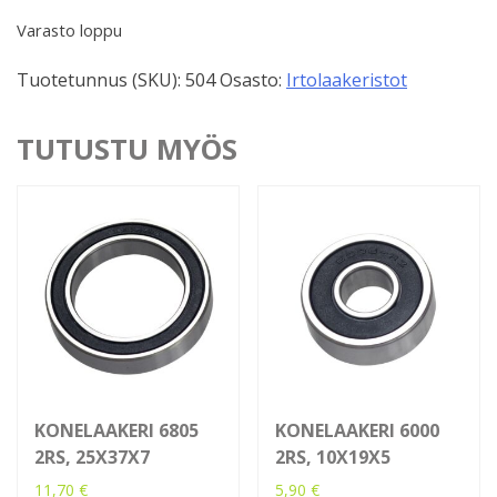
Varasto loppu
Tuotetunnus (SKU):
504
Osasto:
Irtolaakeristot
TUTUSTU MYÖS
KONELAAKERI 6805
KONELAAKERI 6000
2RS, 25X37X7
2RS, 10X19X5
11,70
€
5,90
€