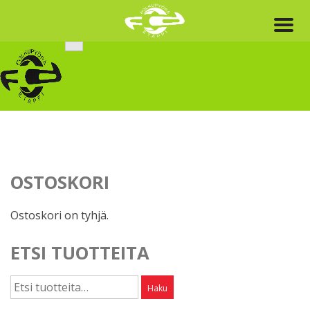
Skip
to
content
OSTOSKORI
Ostoskori on tyhjä.
ETSI TUOTTEITA
Etsi:
Haku