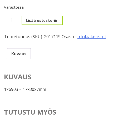
Varastossa
Konelaakeri
Lisää ostoskoriin
6903-
2RS
Tuotetunnus (SKU):
2017119
Osasto:
Irtolaakeristot
määrä
Kuvaus
KUVAUS
1×6903 – 17x30x7mm
TUTUSTU MYÖS