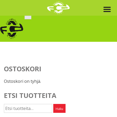
Skip
to
content
OSTOSKORI
Ostoskori on tyhjä.
ETSI TUOTTEITA
Etsi:
Haku