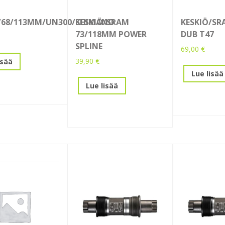
/68/113MM/UN300/SHIMANO
KESKIÖ/SRAM
KESKIÖ/SR
73/118MM POWER
DUB T47
SPLINE
69,00
€
39,90
€
isää
Lue lisää
Lue lisää