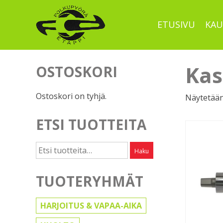
Skip
to
ETUSIVU
KAU
content
Kas
OSTOSKORI
Ostoskori on tyhjä.
Näytetään
ETSI TUOTTEITA
Etsi:
Haku
TUOTERYHMÄT
HARJOITUS & VAPAA-AIKA