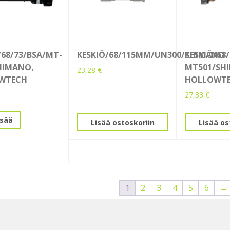
/68/73/BSA/MT-
KESKIÖ/68/115MM/UN300/SHIMANO
KESKIÖ/68/
HIMANO,
MT501/SH
23,28
€
WTECH
HOLLOWT
27,83
€
isää
Lisää ostoskoriin
Lisää os
1
2
3
4
5
6
→