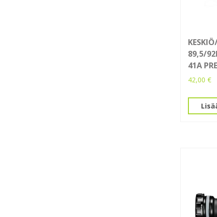
KESKI
89,5/9
41A PR
42,00
€
Lisä