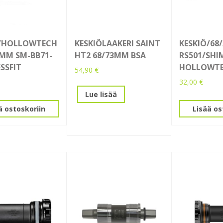
Ö/HOLLOWTECH
KESKIÖLAAKERI SAINT
KESKIÖ/68/
2MM SM-BB71-
HT2 68/73MM BSA
RS501/SHI
ESSFIT
HOLLOWT
54,90
€
32,00
€
Lue lisää
ä ostoskoriin
Lisää os