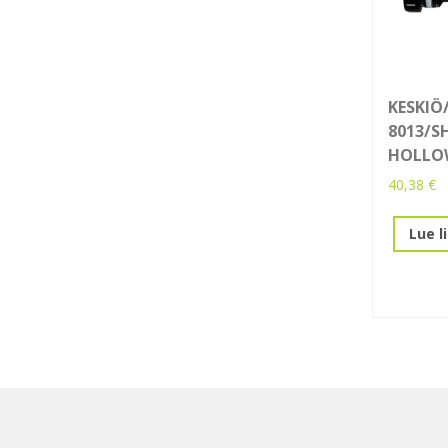
KESKIÖ
8013/S
HOLLO
40,38
€
Lue l