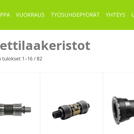
PPA
VUOKRAUS
TYÖSUHDEPYÖRÄT
YHTEYS
ettilaakeristot
Sorted
 tulokset 1–16 / 82
by
latest