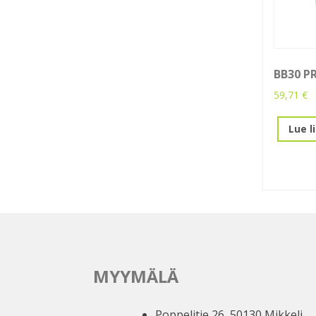
BB30 P
59,71
€
Lue l
MYYMÄLÄ
Poppelitie 26, 50130 Mikkeli