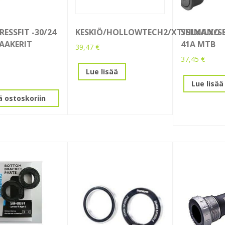
RESSFIT -30/24
KESKIÖ/HOLLOWTECH2/XT/SLX/LX/
SHIMANO S
AAKERIT
41A MTB
39,47
€
37,45
€
Lue lisää
Lue lisää
ä ostoskoriin