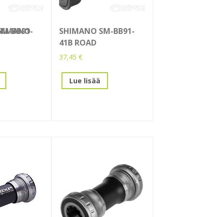
SHIMANO
M-BB91-
SHIMANO SM-BB91-
41B ROAD
37,45
€
Lue lisää