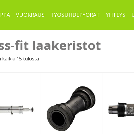
PPA
VUOKRAUS
TYÖSUHDEPYÖRÄT
YHTEYS
ss-fit laakeristot
Sorted
 kaikki 15 tulosta
by
latest