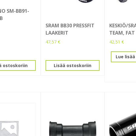
O SM-BB91-
B
SRAM BB30 PRESSFIT
KESKIÖ/SR
LAAKERIT
TEAM, FAT
47,57
€
42,51
€
Lue lisää
ä ostoskoriin
Lisää ostoskoriin