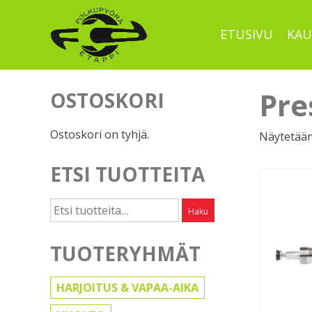
Skip
to
ETUSIVU
KAU
content
Pre
OSTOSKORI
Ostoskori on tyhjä.
Näytetään
ETSI TUOTTEITA
Etsi:
Haku
TUOTERYHMÄT
HARJOITUS & VAPAA-AIKA