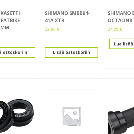
/KASETTI
SHIMANO SMBB94-
SHIMANO B
FATBIKE
41A XTR
OCTALINK
80MM
59,90
€
24,29
€
Lue lisää
ä ostoskoriin
Lisää ostoskoriin