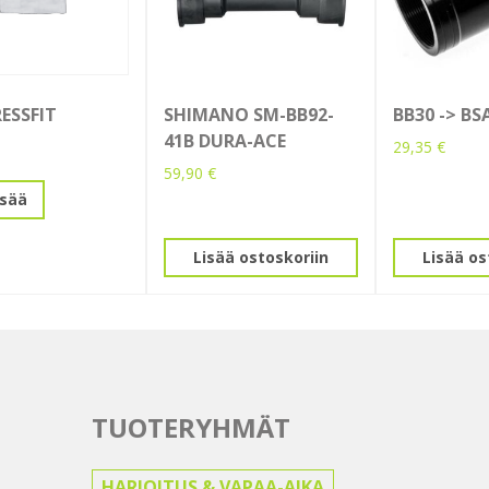
RESSFIT
SHIMANO SM-BB92-
BB30 -> BS
41B DURA-ACE
29,35
€
59,90
€
isää
Lisää ostoskoriin
Lisää os
TUOTERYHMÄT
HARJOITUS & VAPAA-AIKA