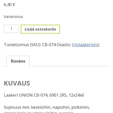
6,40
€
Varastossa
Konelaakeri
Lisää ostoskoriin
6901
2RS,
Tuotetunnus (SKU):
CB-074
Osasto:
Irtolaakeristot
12x24x6
määrä
Kuvaus
KUVAUS
Laakeri UNION CB-074, 6901 2RS, 12x24x6
Sopivuus mm. keskiöihin, napoihin, polkimiin,