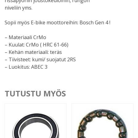
rissapyöriin joustokeuloihin, rungon
niveliin yms.
Sopii myös E-bike moottoreihin: Bosch Gen 4 !
– Materiaali CrMo
– Kuulat: CrMo ( HRC 61-66)
– Kehän materiaali: teräs
– Tiivisteet: kumi/ suojatut 2RS
– Luokitus: ABEC 3
TUTUSTU MYÖS