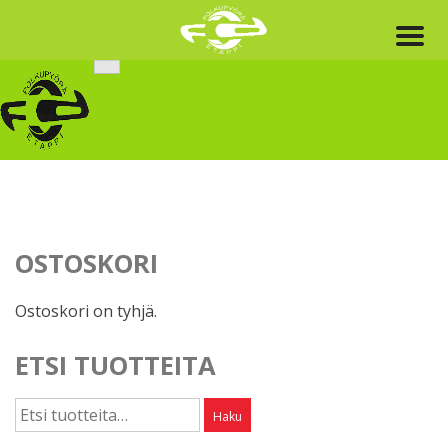
Skip
to
content
OSTOSKORI
Ostoskori on tyhjä.
ETSI TUOTTEITA
Etsi:
Haku