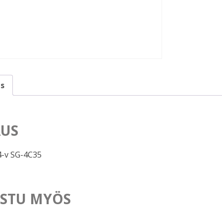
s
US
-v SG-4C35
STU MYÖS