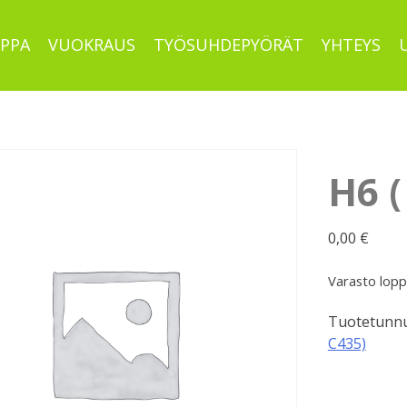
PPA
VUOKRAUS
TYÖSUHDEPYÖRÄT
YHTEYS
H6 (
0,00
€
Varasto lop
Tuotetunnu
C435)