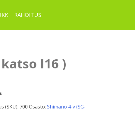
UKK
RAHOITUS
 katso I16 )
pu
s (SKU):
700
Osasto:
Shimano 4-v (SG-