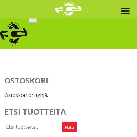
Skip
to
content
OSTOSKORI
Ostoskori on tyhjä.
ETSI TUOTTEITA
Etsi:
Haku