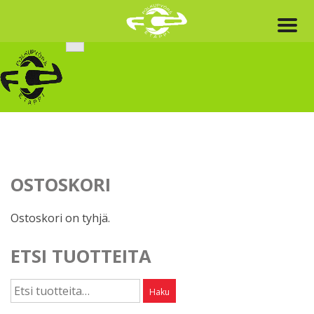
Skip
to
content
OSTOSKORI
Ostoskori on tyhjä.
ETSI TUOTTEITA
Etsi:
Haku