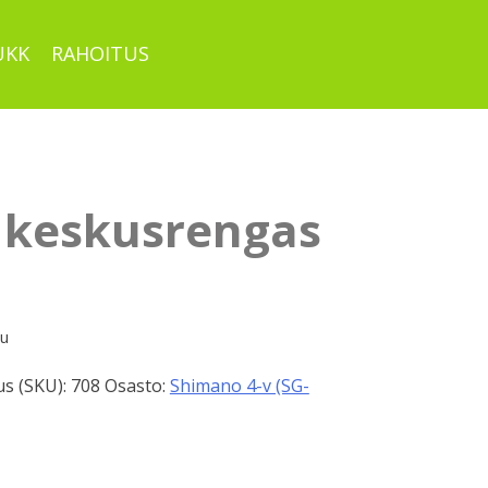
UKK
RAHOITUS
 keskusrengas
pu
s (SKU):
708
Osasto:
Shimano 4-v (SG-