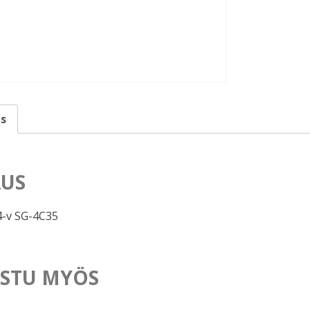
s
US
-v SG-4C35
STU MYÖS