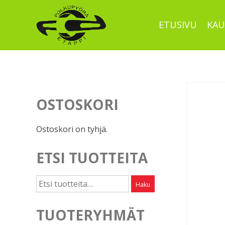
Skip
to
ETUSIVU
KAU
content
OSTOSKORI
Ostoskori on tyhjä.
ETSI TUOTTEITA
Etsi:
Haku
TUOTERYHMÄT