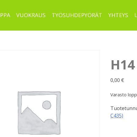
PPA
VUOKRAUS
TYÖSUHDEPYÖRÄT
YHTEYS
H14
0,00
€
Varasto lop
Tuotetunnu
C435)