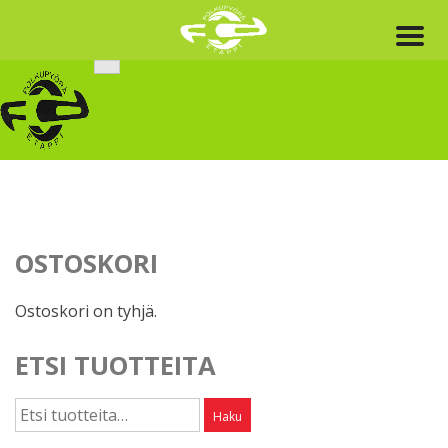
Skip
to
content
OSTOSKORI
Ostoskori on tyhjä.
ETSI TUOTTEITA
Etsi:
Haku