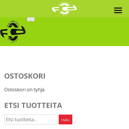
Skip
to
content
OSTOSKORI
Ostoskori on tyhjä.
ETSI TUOTTEITA
Etsi:
Haku