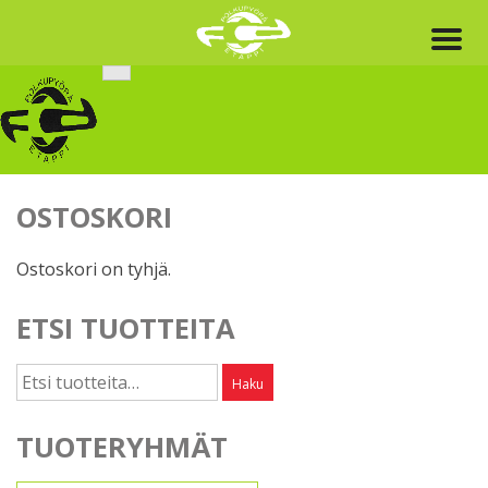
Skip
to
content
OSTOSKORI
Ostoskori on tyhjä.
ETSI TUOTTEITA
Etsi:
Haku
TUOTERYHMÄT