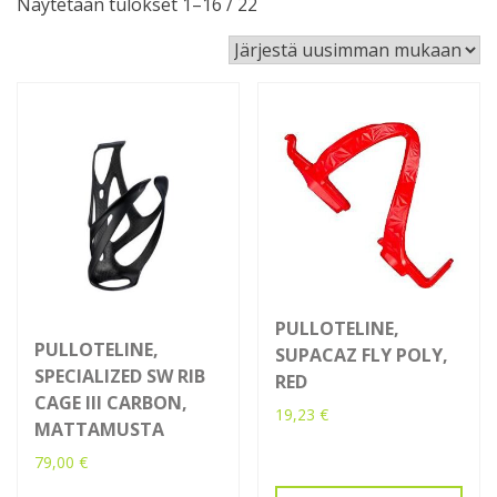
Sorted
Näytetään tulokset 1–16 / 22
by
latest
PULLOTELINE,
PULLOTELINE,
SUPACAZ FLY POLY,
SPECIALIZED SW RIB
RED
CAGE III CARBON,
19,23
€
MATTAMUSTA
79,00
€