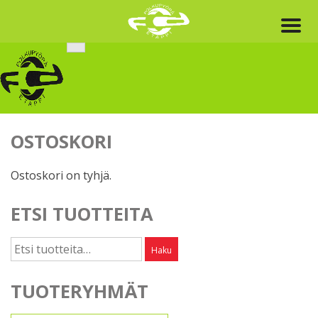
Skip
to
content
OSTOSKORI
Ostoskori on tyhjä.
ETSI TUOTTEITA
Etsi:
Haku
TUOTERYHMÄT