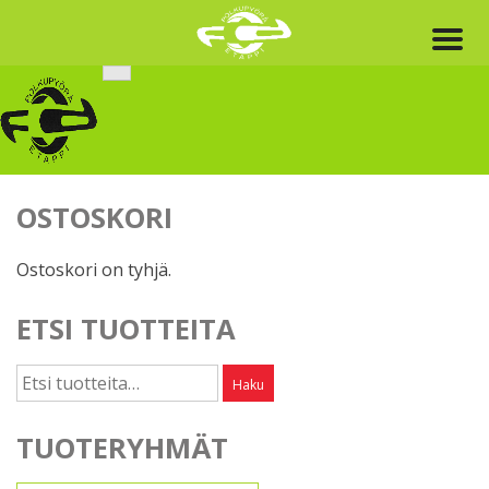
Skip
to
content
OSTOSKORI
Ostoskori on tyhjä.
ETSI TUOTTEITA
Etsi:
Haku
TUOTERYHMÄT