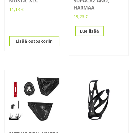
MUSTA, XLC
SUPACAZ ANO,
HARMAA
11,13
€
19,23
€
Lue lisää
Lisää ostoskoriin