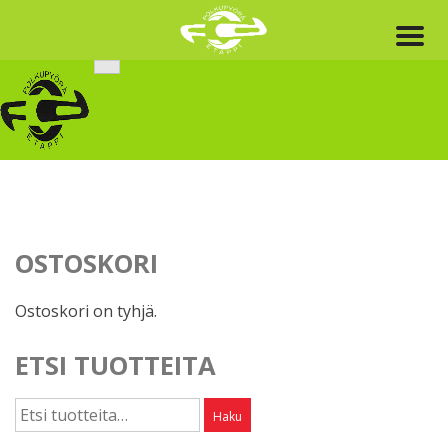
Skip
to
content
OSTOSKORI
Ostoskori on tyhjä.
ETSI TUOTTEITA
Etsi:
Haku