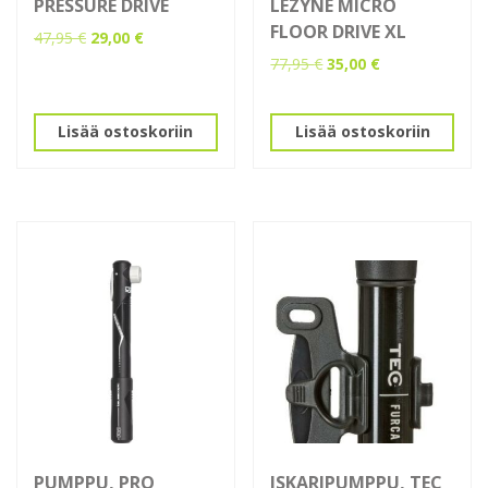
PRESSURE DRIVE
LEZYNE MICRO
FLOOR DRIVE XL
Alkuperäinen
Nykyinen
47,95
€
29,00
€
hinta
hinta
Alkuperäinen
Nykyinen
77,95
€
35,00
€
oli:
on:
hinta
hinta
47,95 €.
29,00 €.
oli:
on:
77,95 €.
35,00 €.
Lisää ostoskoriin
Lisää ostoskoriin
PUMPPU, PRO
ISKARIPUMPPU, TEC