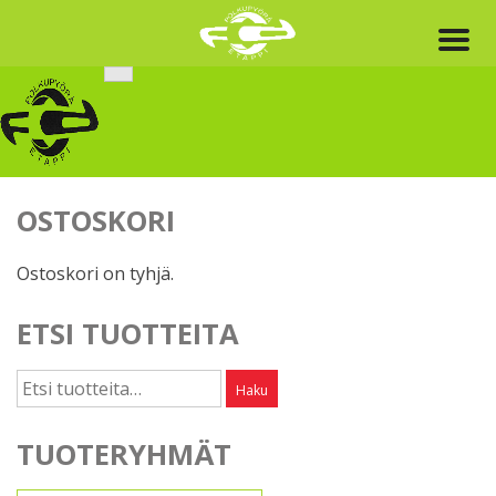
Skip
to
content
OSTOSKORI
Ostoskori on tyhjä.
ETSI TUOTTEITA
Etsi:
Haku
TUOTERYHMÄT