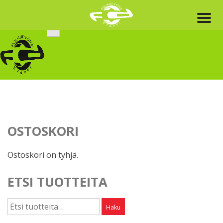
Skip
to
content
OSTOSKORI
Ostoskori on tyhjä.
ETSI TUOTTEITA
Etsi:
Haku