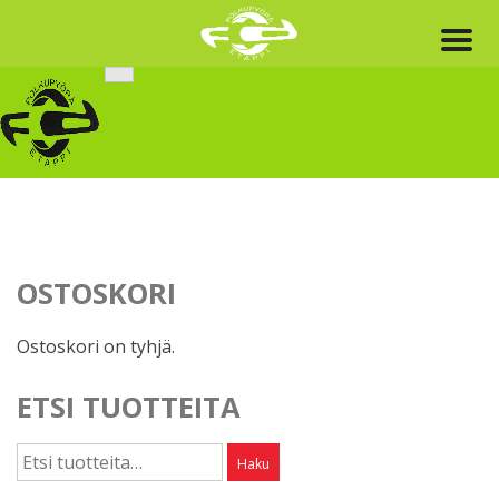
Skip
to
content
OSTOSKORI
Ostoskori on tyhjä.
ETSI TUOTTEITA
Etsi:
Haku