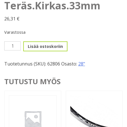
Teräs.Kirkas.33mm
26,31
€
Varastossa
Vanne
Lisää ostoskoriin
622mm,
36r,
Tuotetunnus (SKU):
62806
Osasto:
28"
Teräs.Kirkas.33mm
määrä
TUTUSTU MYÖS