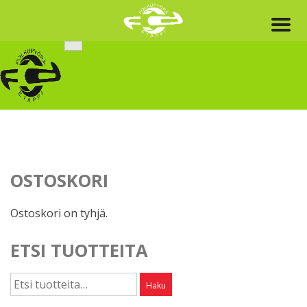
Skip
to
content
OSTOSKORI
Ostoskori on tyhjä.
ETSI TUOTTEITA
Etsi:
Haku