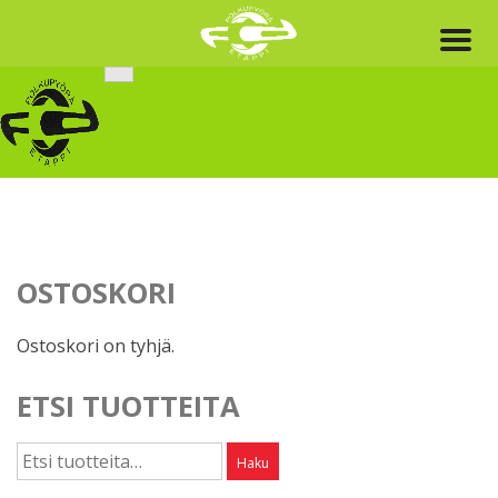
Skip
to
content
OSTOSKORI
Ostoskori on tyhjä.
ETSI TUOTTEITA
Etsi:
Haku