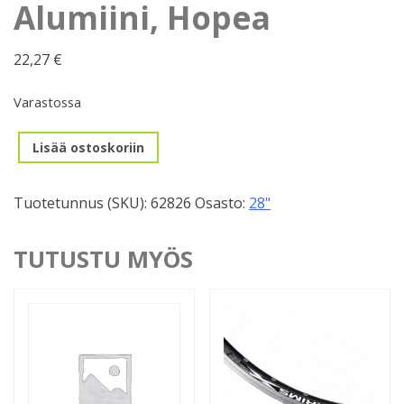
Alumiini, Hopea
22,27
€
Varastossa
Vanne
Lisää ostoskoriin
622mm,
36r,
Tuotetunnus (SKU):
62826
Osasto:
28"
Alumiini,
Hopea
määrä
TUTUSTU MYÖS