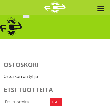
Skip
to
content
OSTOSKORI
Ostoskori on tyhjä.
ETSI TUOTTEITA
Etsi:
Haku