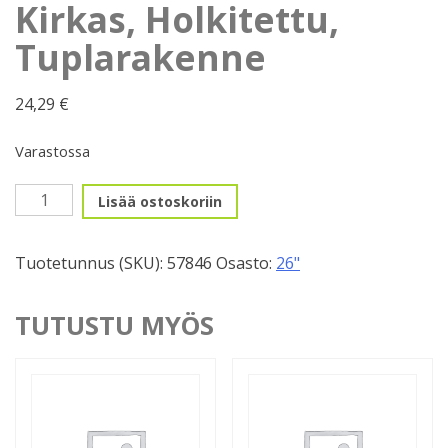
Kirkas, Holkitettu,
Tuplarakenne
24,29
€
Varastossa
Vanne
Lisää ostoskoriin
559mm,
36r,
Tuotetunnus (SKU):
57846
Osasto:
26"
Kirkas,
Holkitettu,
Tuplarakenne
TUTUSTU MYÖS
määrä