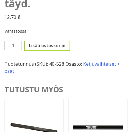
täyd.
12,70
€
Varastossa
Taka-
Lisää ostoskoriin
akseli,
180mm
Tuotetunnus (SKU):
40-528
Osasto:
Ketjuvaihteiset +
täyd.
osat
määrä
TUTUSTU MYÖS