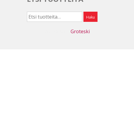
Etsi:
Haku
Webdesign
Groteski