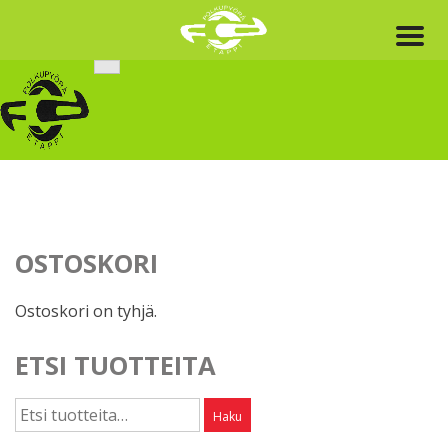
Skip
to
content
OSTOSKORI
Ostoskori on tyhjä.
ETSI TUOTTEITA
Etsi:
Haku