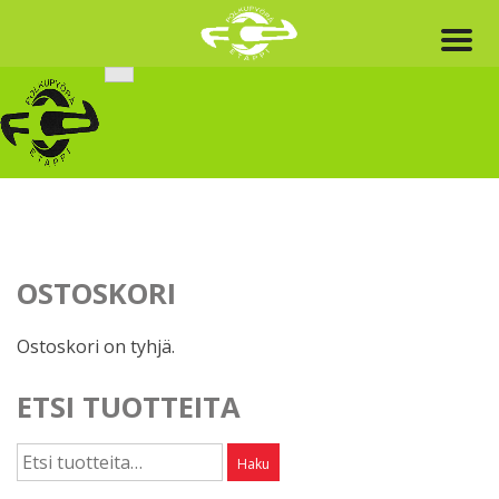
Skip
to
content
OSTOSKORI
Ostoskori on tyhjä.
ETSI TUOTTEITA
Etsi:
Haku