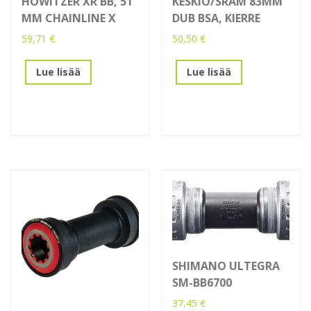
HOWITZER XR BB, 51
KESKIÖ/SRAM 83MM
MM CHAINLINE X
DUB BSA, KIERRE
59,71
€
50,50
€
Lue lisää
Lue lisää
SHIMANO ULTEGRA
SM-BB6700
37,45
€